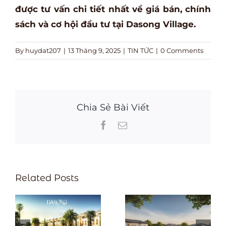
được tư vấn chi tiết nhất về giá bán, chính
sách và cơ hội đầu tư tại Dasong Village.
By
huydat207
|
13 Tháng 9, 2025
|
TIN TỨC
|
0 Comments
Chia Sẻ Bài Viết
Facebook
Email
Related Posts
Xu hướng săn
Dasong
i
tìm bất động
Village đón