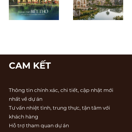
sản “chữa
đầu làn sóng
lành” tại
hạ tầng giao
Dasong
thông nghìn
Village Hoà
tỷ phía Tây
Bình
CAM KẾT
Thông tin chính xác, chi tiết, cập nhật mới
nhất về dự án
Tư vấn nhiệt tình, trung thực, tận tâm với
khách hàng
Hỗ trợ tham quan dự án