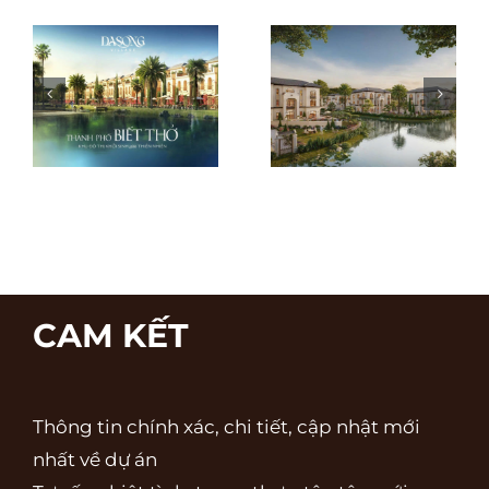
Xu hướng săn
Dasong
i
tìm bất động
Village đón
sản “chữa
đầu làn sóng
lành” tại
hạ tầng giao
Dasong
thông nghìn
Village Hoà
tỷ phía Tây
Bình
CAM KẾT
Thông tin chính xác, chi tiết, cập nhật mới
nhất về dự án